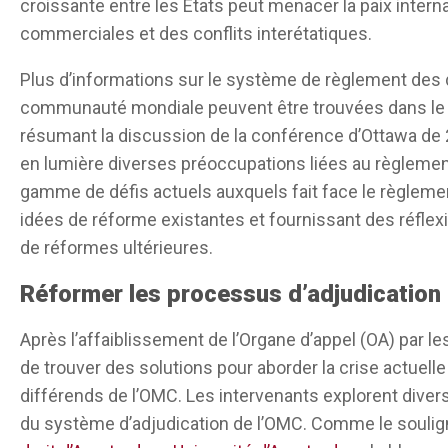
croissante entre les États peut menacer la paix inter
système est capable d’attirer plus de membres à 
commerciales et des conflits interétatiques.
fonctionne pour une partie des membres et je pe
Plus d’informations sur le système de règlement des 
la seule véritable solution pragmatique possible.
communauté mondiale peuvent être trouvées dans le
D’autres pays ont compris la gravité des préoccu
résumant la discussion de la conférence d’Ottawa de 2
faire des compromis pour que le système de l’OM
en lumière diverses préoccupations liées au règlement
terme, ils aimeraient que les États-Unis reviennen
gamme de défis actuels auxquels fait face le règlemen
règlement des différends de l’OMC, de préférence
idées de réforme existantes et fournissant des réfle
l’heure actuelle, personne n’est sûr que cela pui
de réformes ultérieures.
essaient de faire pour l’instant, c’est de trouve
Réformer les processus d’adjudication
pour maintenir le système, mais avec l’espoir d’u
peut-être sous une nouvelle forme.
Après l’affaiblissement de l’Organe d’appel (OA) par l
de trouver des solutions pour aborder la crise actuell
Je pense que beaucoup de choses peuvent être f
différends de l’OMC. Les intervenants explorent dive
traités ou agir de manière formelle. La plupart
du système d’adjudication de l’OMC. Comme le souli
pratiques et c’est sur ces pratiques et sur les pr