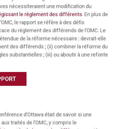
ouvelles règles. Nous plaidons qu’en fait,
tives nécessiteraient une modification du
gissant le règlement des différents
. En plus de
OMC, le rapport se réfère à des défis
En fonction de ce que vous regardez et du
icace du règlement des différends de l’OMC. Le
e regardez, cela ressemblera un peu à une
’étendue de la réforme nécessaire : devrait-elle
mmerce international n’est pas morte, c’est
ent des différends ; (ii) combiner la réforme du
. Les parties semblent résoudre les
s substantielles ; (iii) ou aboutir à une refonte
une crise existentielle, mais que quelque
prendre dans ce contexte ce qui
re dans les domaines les plus
APPORT
lement des différends, devrions-nous
tique ou moins formel ? Devrions-nous
smes qui fonctionnent indépendamment les
d’une certaine manière? S’agit-il d’un
capital politique ? Devons-nous faire revenir
nférence d’Ottawa était de savoir si une
 Quels types d’incitatifs donnez-vous à
ux traités de l’OMC, y compris le