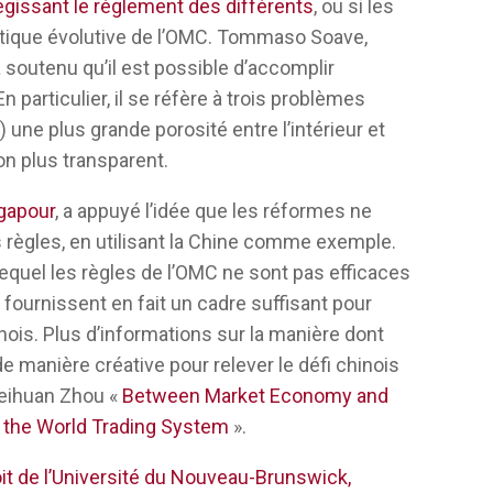
reviennent à l’OMC ? Peut-être que le fait de
gissant le règlement des différents
, ou si les
ces partenaires commerciaux géants
ratique évolutive de l’OMC. Tommaso Soave,
rce qu’on ne peut pas se contenter de
a soutenu qu’il est possible d’accomplir
 certain type de légitimité et il faut être un
articulier, il se réfère à trois problèmes
nu de l’OMC, il existe un acquis, comme
) une plus grande porosité entre l’intérieur et
 que cet acquis peut avoir besoin d’être
ion plus transparent.
 Il s’agit donc d’un jeu multidimensionnel,
ngapour
, a appuyé l’idée que les réformes ne
s sûr qu’il y ait une fin à ce jeu et je ne
 règles, en utilisant la Chine comme exemple.
ermette de gagner sur tous les tableaux.
lequel les règles de l’OMC ne sont pas efficaces
idèrent comme ayant un rôle particulier
 fournissent en fait un cadre suffisant pour
ce mondiale, et ils se sentent maintenant
inois. Plus d’informations sur la manière dont
 vous savez, vous pouvez juste passer en
e manière créative pour relever le défi chinois
 la montée en puissance de la Chine.
Weihuan Zhou «
Between Market Economy and
d the World Trading System
».
curité était l’exception. Les
es relations économiques. Ce que nous
oit de l’Université du Nouveau-Brunswick,