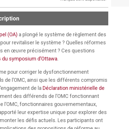
ription
pel (OA)
a plongé le système de règlement des
par les membres de joyau de la couronne. La
 pour revitaliser le système ? Quelles réformes
iste, je pense, car nous sommes à la croisée
es en œuvre précisément ? Ces questions
lles disciplines et d’un droit économique
rs du symposium d’Ottawa
.
orme pour corriger le dysfonctionnement
ccuper. Si vous regardez l’histoire, vous
 de l’OMC, ainsi que les différents compromis
correspond au reflux de l’utilisation de la
 l’engagement de la
Déclaration ministérielle de
la réglementation commerciale déraille, ce
ement des différends de l’OMC fonctionnant
 guerres commerciales, mais des guerres
 de l’OMC, fonctionnaires gouvernementaux,
 de régler les différends de manière
 apporté leur expertise unique pour explorer des
 de tensions supplémentaires. Aussi, le
nter les défis actuels. Les participants ont
e que le principal défi de la prochaine
s implications des propositions de réforme au