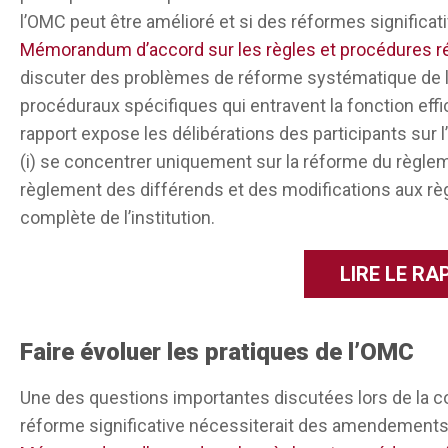
insuffisantes et que nous avons donc besoin de n
l’OMC peut être amélioré et si des réformes significa
vous n’avez pas besoin de nouvelles règles.
Mémorandum d’accord sur les règles et procédures ré
discuter des problèmes de réforme systématique de l’
Cela ressemble donc un peu à une impasse, non? 
procéduraux spécifiques qui entravent la fonction eff
jour de la semaine ou du mois lors duquel vous l
rapport expose les délibérations des participants sur l
impasse, mais tout d’abord, la gouvernance du co
(i) se concentrer uniquement sur la réforme du règlem
juste qu’elle se déroule d’une manière différente
règlement des différends et des modifications aux règle
différends et, en même temps, si vous êtes dans 
complète de l’institution.
chose fonctionne vraiment, vous essayez de com
fonctionne et comment nous pouvons le reprodui
LIRE LE R
problématiques. Ainsi, en ce qui concerne le règ
rendre le règlement des différends plus diploma
créer différentes filières et différents mécani
Faire évoluer les pratiques de l’OMC
uns des autres et qui peuvent être plus efficaces 
problème d’efficacité ? S’agit-il d’un problème de 
Une des questions importantes discutées lors de la co
certaines personnes à la table des négociations ?
réforme significative nécessiterait des amendements a