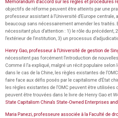
certains pays et à certaines alliances pour qu’ils 
Mémorandum d’accord sur les règles et procédures ré
trouver des mécanismes qui fonctionnent pour 
objectifs de réforme peuvent être atteints par une p
permet de maintenir la légitimité du système, pa
professeur assistant à l’Université d’Europe centrale, 
satisfaire une ou deux parties – il faut maintenir un
beaucoup sans nécessairement amender les traités. En p
peu fidèle à son passé. Ainsi, quoi qu’il soit adve
nécessitant plus d’attention : 1) le rôle du précédent, 2
nous le disons, dans l’Union européenne, de sorte
l’extérieur de l’institution, 3) un processus d’adjudicat
mis en avant, et comment cela doit-il se produire ?
Henry Gao, professeur à l’Université de gestion de Si
d’un jeu d’échecs multidimensionnel et je ne suis pa
nécessitent pas forcément l’introduction de nouvelles
suis pas sûr qu’il y ait une solution unique qui p
Comme il l’a expliqué, malgré un récit populaire selon 
Ce qui se passe, c’est que les États-Unis se cons
dans le cas de la Chine, les règles existantes de l’OMC
dans le monde, comme une sorte de superpuissan
faire face aux défis posés par le capitalisme d’État ch
menacés, je pense que c’est assez juste de dire,
les règles existantes de l’OMC peuvent être utilisées d
revue ce que le Congrès à propos de la Chine, de
peuvent être trouvées dans le livre de Henry Gao et 
State Capitalism China’s State-Owned Enterprises an
À l’origine, au cours des 75 dernières années, la sé
gouvernements se sont surtout concentrés sur l
Maria Panezi, professeure associée à la Faculté de dr