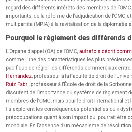
décennie est de sauver ce qui existe afin de prés
regard des différents intérêts des membres de l’OMC
parle donc pas exclusivement d’un système d’arbi
importants, de la réforme de l’adjudication de l’OMC et
règlement pacifique des différends.
multipartite (MPIA) à la revitalisation de la diplomati
Le problème pratique central est que les États-Un
Pourquoi le règlement des différends 
l’Organe d’appel depuis de nombreuses années et
L’Organe d’appel (OA) de l’OMC,
autrefois décrit comm
utilisant une disposition des accords qui exige u
comme l’une des caractéristiques les plus précieuse
d’appel. Cela signifie que l’OMC ne peut plus four
pacifique de régler les différends commerciaux entr
contraignant pour lequel elle est devenue célèbre e
Hernández
, professeur à la Faculté de droit de l’Uni
point de vue des différents pays.
Ruiz Fabri
, professeur à l’École de droit de la Sorbonn
Il n’est probablement pas possible de ramener le
discutent de l’importance du système de règlement d
système à deux niveaux tel que nous le connaisso
membres de l’OMC, mais pour le droit international et
fait une expérience assez intéressante, un cert
Ils explorent les conséquences potentielles du « dysf
système alternatif de règlement des différends, y
préoccupations quant à son impact qui pourrait être 
Chine et beaucoup d’autres, je dirais des pays sy
mondiale. En l’absence d’un mécanisme de résolution
expérience avec le système existant et ils veulent