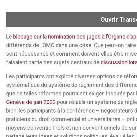
Ouvrir
Transc
Le
blocage sur la nomination des juges à l’Organe d’ap
Vous parlez d’une institution qui a été qualifiée 
différends de l’OMC dans une crise. Que peut-on faire
voir disparaître ou ne pas fonctionner est très tr
sont nécessaires et comment doivent-elles être mis
des chemins et je pense que la création de nouve
faisaient partie des sujets centraux de
discussion lo
devient de plus en plus importante.
Les participants ont exploré diverses options de réf
L’histoire nous dit que nous devrions nous en préo
systématique du système de règlement des différends
pouvez voir que l’essor de l’arbitrage international 
que de telles réformes pourraient exiger. Inspirés par
force dans les relations internationales. Lorsque 
Genève de juin 2022
pour rétablir un système de règl
qui vient ensuite, ce ne sont pas seulement des
bien, les participants à la conférence – négociateurs
tout court, et si nous ne trouvons pas les moyens
praticiens du droit commercial et universitaires – ont
pacifique, le commerce deviendra un déclencheur
moyens conventionnels et non conventionnels de surmo
multilatéralisme est menacé aujourd’hui et je pens
partagé leurs idées et solutions politiques, évalué le