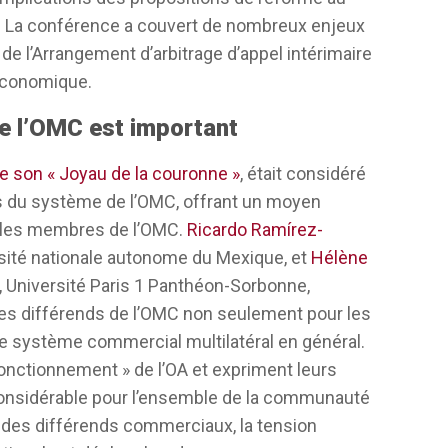
erver les meilleures chances de paix. Je ne
. La conférence a couvert de nombreux enjeux
trage, mais d’une approche qui favorise le
 de l’Arrangement d’arbitrage d’appel intérimaire
e économique.
is, en particulier, sont mécontents de
de l’OMC est important
 ont décidé d’agir en conséquence, en
e son « Joyau de la couronne »
, était considéré
n consensus, et démanteler l’Organe
s du système de l’OMC, offrant un moyen
nir le type de règlement des différends
e les membres de l’OMC.
Ricardo Ramírez-
t qui a fait d’elle une organisation forte du
versité nationale autonome du Mexique, et
Hélène
e, Université Paris 1 Panthéon-Sorbonne,
s États-Unis dans une forme révisée de
es différends de l’OMC non seulement pour les
ns aujourd’hui. Je pense que, et c’est en
 le système commercial multilatéral en général.
ain nombre de membres ont créé un
onctionnement » de l’OA et expriment leurs
 compris l’Union européenne, le Japon, la
considérable pour l’ensemble de la communauté
stémiques. Ils ont en fait eu une bonne
 des différends commerciaux, la tension
 la poursuivre et donc je pense que si le