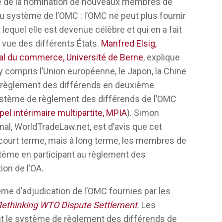
ge de la nomination de nouveaux membres de
ser et à nous référer aux précédents, nous
du système de l’OMC : l’OMC ne peut plus fournir
ous le faisons.
lequel elle est devenue célèbre et qui en a fait
ite sacré, ce n’est pas non plus quelque
e vue des différents États.
Manfred Elsig,
 un précédent, il s’étoffe et devient très
dial du commerce, Université de Berne
, explique
s traités. Cela se fait par la pratique. La
 compris l’Union européenne, le Japon, la Chine
lus grande porosité entre l’intérieur et
de règlement des différends en deuxième
est la transparence. Pendant longtemps, le
système de règlement des différends de l’OMC
uré de mystère, on ne voyait que le point
el intérimaire multipartite, MPIA
). Simon
e nombreuses mesures peuvent être prises
nal, WorldTradeLaw.net, est d’avis que cet
ourt terme, mais à long terme, les membres de
stème en participant au règlement des
t des moyens suffisants pour relever le
ion de l’OA.
examinons l’histoire de la réforme des
également comment utiliser de manière
ème d’adjudication de l’OMC fournies par les
r le défi chinois, en partie en réponse à
Rethinking WTO Dispute Settlement
. Les
 les règles existantes de l’OMC sont
ont le système de règlement des différends de