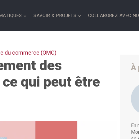
MATIQUES
SAVOIR & PROJETS
COLLABOREZ AVEC N
ale du commerce (OMC)
lement des
À 
 ce qui peut être
En 
Mon
se 