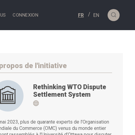
OUS
CONNEXION
propos de l'initiative
Rethinking WTO Dispute
Settlement System
Visit https://www.uottawa.ca/facul
mai 2023, plus de quarante experts de l’Organisation
diale du Commerce (OMC) venus du monde entier
sont rassemblés à l’Université d’Ottawa pour discuter