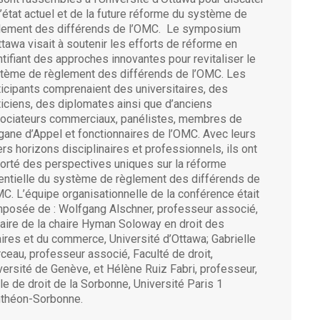
l’état actuel et de la future réforme du système de
lement des différends de l’OMC. Le symposium
ttawa visait à soutenir les efforts de réforme en
ntifiant des approches innovantes pour revitaliser le
tème de règlement des différends de l’OMC. Les
ticipants comprenaient des universitaires, des
ticiens, des diplomates ainsi que d’anciens
ociateurs commerciaux, panélistes, membres de
rgane d’Appel et fonctionnaires de l’OMC. Avec leurs
ers horizons disciplinaires et professionnels, ils ont
orté des perspectives uniques sur la réforme
entielle du système de règlement des différends de
MC. L’équipe organisationnelle de la conférence était
posée de : Wolfgang Alschner, professeur associé,
ulaire de la chaire Hyman Soloway en droit des
aires et du commerce, Université d’Ottawa; Gabrielle
ceau, professeur associé, Faculté de droit,
versité de Genève, et Hélène Ruiz Fabri, professeur,
le de droit de la Sorbonne, Université Paris 1
théon-Sorbonne.