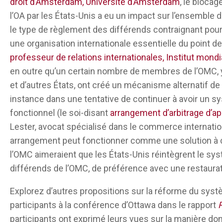
droit d’Amsterdam, Université d’Amsterdam
, le bloca
réfléchir. Je pense que si nous continuons à utili
l’OA par les États-Unis a eu un impact sur l’ensemble 
devons être très critiques dans la manière dont n
le type de règlement des différends contraignant pour 
Le précédent est important, mais ce n’est pas un r
une organisation internationale essentielle du point d
chose d’intouchable, car si l’on ne touche jamais à
professeur de relations internationales, Institut mon
difficile à gérer. Cela ne se fait pas en modifiant le
en outre qu’un certain nombre de membres de l’OMC, y
deuxième chose est que nous avons besoin d’une p
et d’autres États, ont créé un mécanisme alternatif 
l’extérieur de l’institution, et la troisième chose 
instance dans une tentative de continuer à avoir un 
processus de règlement des différends a été ento
fonctionnel (le soi-disant
arrangement d’arbitrage d’app
final, la publication du rapport. Je pense que d
Lester, avocat spécialisé dans le commerce internatio
pour rendre le processus plus transparent.
arrangement peut fonctionner comme une solution à c
l’OMC aimeraient que les États-Unis réintègrent le sy
Les règles existantes de l’OMC fournissent en fai
différends de l’OMC, de préférence avec une restaurat
défi posé par le capitalisme d’État chinois. Nous 
entreprises d’État chinoises et nous examinons 
Explorez d’autres propositions sur la réforme du syst
créative les règles existantes de l’OMC pour releve
participants à la conférence d’Ottawa dans le rapport
une idée très répandue aujourd’hui selon laquelle
participants ont exprimé leurs vues sur la manière d