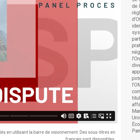
de 
règ
d’O
ide
sys
par
pra
nég
l’O
div
app
pot
l’O
com
tit
aff
Mar
Uni
Éco
Pan
és en utilisant la barre de visionnement. Des sous-titres en
français sont disponibles.