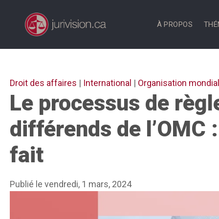
Aller
au
À PROPOS
THÉ
contenu
Droit des affaires
|
International
|
Organisation mondi
Le processus de règ
différends de l’OMC :
fait
Publié le vendredi, 1 mars, 2024