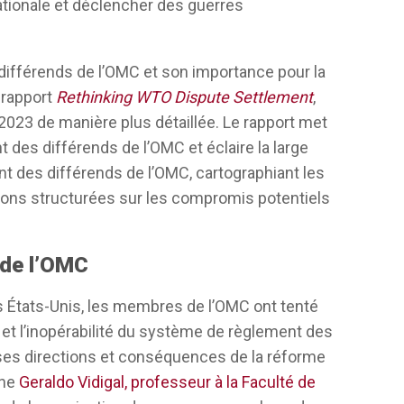
nationale et déclencher des guerres
l’avenir, nous aurons un système qui
nse que c’est probablement à court terme,
différends de l’OMC et son importance pour la
 rapport
Rethinking WTO Dispute Settlement
,
pations des États-Unis et ont essayé de
023 de manière plus détaillée. Le rapport met
C continue de fonctionner, mais à long
 des différends de l’OMC et éclaire la large
t dans le système, qu’ils participent au
t des différends de l’OMC, cartographiant les
 avec l’Organe d’appel, mais je pense qu’à
xions structurées sur les compromis potentiels
sse se faire. Ce que les gouvernements
r des solutions temporaires, des pansements
 de l’OMC
ne résurrection à long terme du système,
es États-Unis, les membres de l’OMC ont tenté
e et l’inopérabilité du système de règlement des
aites sans nécessairement modifier les
rses directions et conséquences de la réforme
 de ces communautés ont développé des
gne
Geraldo Vidigal, professeur à la Faculté de
atiques écrites que nous devons agir et