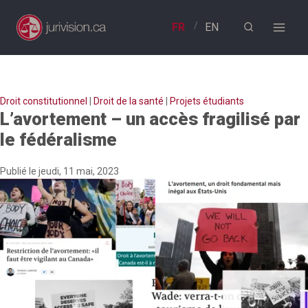
Aller
au
contenu
Droit constitutionnel
|
Droit de la santé
|
Projets étudiants
L’avortement – un accès fragilisé par
le fédéralisme
Publié le jeudi, 11 mai, 2023