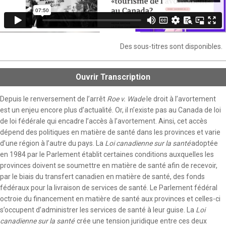
Des sous-titres sont disponibles.
Ouvrir
Transcription
Depuis le renversement de l’arrêt
Roe v. Wade
le droit à l’avortement
*Montage scene*
est un enjeu encore plus d’actualité. Or, il n’existe pas au Canada de loi
de loi fédérale qui encadre l’accès à l’avortement. Ainsi, cet accès
Pourquoi est-il important pour une femme d’avoir accès à
dépend des politiques en matière de santé dans les provinces et varie
l’avortement ? Pour les femmes, c’est la possibilité de
d’une région à l’autre du pays. La
Loi canadienne sur la santé
adoptée
contrôler la procréation, à la fois le moment où elle a lieu, mais
en 1984 par le Parlement établit certaines conditions auxquelles les
aussi le choix d’assumer ou non cette responsabilité à vie et
provinces doivent se soumettre en matière de santé afin de recevoir,
de savoir si elles se trouvent à un moment de leur vie où elles
par le biais du transfert canadien en matière de santé, des fonds
se sentent capables de le faire. Je pense qu’il est essentiel
fédéraux pour la livraison de services de santé. Le Parlement fédéral
que les femmes aient l’autonomie de leur corps.
octroie du financement en matière de santé aux provinces et celles-ci
Mais, on s’est qu’il y a
plusieurs raisons qui font qu’il y a des
s’occupent d’administrer les services de santé à leur guise. La
Loi
grossesses non planifiées, qu’une grossesse qui était planifiée
canadienne sur la santé
crée une tension juridique entre ces deux