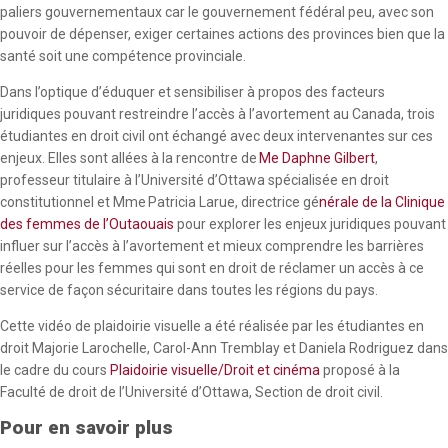
devient non voulue. Donc c’est important pour chaque
paliers gouvernementaux car le gouvernement fédéral peu, avec son
personne avoir un contrôle sur son corps, un contrôle sur sa
pouvoir de dépenser, exiger certaines actions des provinces bien que la
vie puis décider si on veut être parent puis quand on veut être
santé soit une compétence provinciale.
parent c’est fondamental pour décider de notre future.
Dans l’optique d’éduquer et sensibiliser à propos des facteurs
Que l’avortement est considéré comme un soin de santé. Il
juridiques pouvant restreindre l’accès à l’avortement au Canada, trois
s’agit d’un service médicalement nécessaire qui est financé
étudiantes en droit civil ont échangé avec deux intervenantes sur ces
par les provinces et la répartition des compétences s’opère en
enjeux. Elles sont allées à la rencontre de
Me Daphne Gilbert
,
vertu de l’article 92 pour donner aux provinces la compétence
professeur titulaire à l’Université d’Ottawa spécialisée en droit
en matière de soins de santé. Notre constitution définit bien
constitutionnel et Mme Patricia Larue, directrice gé
nérale de la Clinique
les sphères de responsabilité entre le gouvernement fédéral
des femmes de l’Outaouais
pour explorer les enjeux juridiques pouvant
et les gouvernements provinciaux et les soins de santé sont
influer sur l’accès à l’avortement et mieux comprendre les barrières
un domaine où, de plus en plus, en raison du coût des soins de
réelles pour les femmes qui sont en droit de réclamer un accès à ce
santé, les provinces doivent admettre qu’elles ne peuvent pas
service de façon sécuritaire dans toutes les régions du pays.
exercer un pouvoir constitutionnel pur dans ce domaine, c’est
Cette vidéo de plaidoirie visuelle a été réalisée par les étudiantes en
tout simplement impossible. La situation peut être tendue
droit Majorie Larochelle, Carol-Ann Tremblay et Daniela Rodriguez dans
lorsque, par exemple, un parti comme le parti libéral contrôle
le cadre du cours
Plaidoirie visuelle/Droit et cinéma
proposé à la
le gouvernement fédéral et qu’une province a un Premier
Faculté de droit de l’Université d’Ottawa, Section de droit civil.
ministre conservateur. Il peut y avoir des intentions, mais le
système ne fonctionne que si tout le monde travaille
Pour en savoir plus
ensemble, car les provinces ne peuvent pas le faire seules,