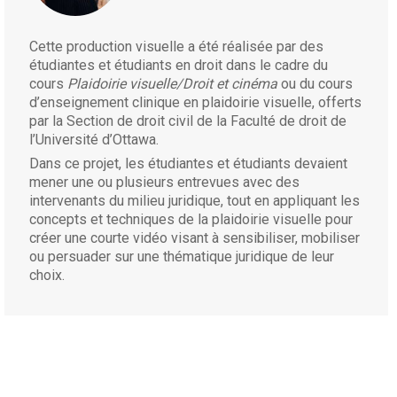
qu’il pourrait faire est d’exercer une plus grande pression
financière. Le montant qu’il récupère est dérisoire, c’est une
Cette production visuelle a été réalisée par des
toute petite somme. Ils pourraient mieux faire appliquer la loi
étudiantes et étudiants en droit dans le cadre du
canadienne sur la santé en renforçant les sanctions en cas de
cours
Plaidoirie visuelle/Droit et cinéma
ou du cours
non-respect de la loi
d’enseignement clinique en plaidoirie visuelle, offerts
La loi laisse aux provinces une certaine marge de manœuvre
par la Section de droit civil de la Faculté de droit de
pour mettre en place des barrières. Mais le fait que la santé
l’Université d’Ottawa.
soit une responsabilité provinciale permet de mettre en place
Dans ce projet, les étudiantes et étudiants devaient
ce genre de barrières régionales et il devient plus difficile de
mener une ou plusieurs entrevues avec des
les démanteler parce qu’il faut se battre dans chaque
intervenants du milieu juridique, tout en appliquant les
province séparément et qu’il n’est pas possible d’avoir une
concepts et techniques de la plaidoirie visuelle pour
cause nationale qui garantirait l’égalité d’accès. La loi
créer une courte vidéo visant à sensibiliser, mobiliser
canadienne sur la santé peut donc être utilisée comme un
ou persuader sur une thématique juridique de leur
bâton par le gouvernement fédéral pour récupérer l’argent du
choix.
Transfert canadien en matière de santé lorsqu’une province
ne respecte pas cette exigence d’universalité qui requiert un
accès universel dans tout le pays. Le rôle du gouvernement
fédéral, qui consiste à veiller à ce que l’accès soit le même
dans tout le pays, est tout simplement trop important pour
que les questions de répartition des pouvoirs deviennent