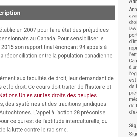
An
Ann
ription
ava
dro
law
établie en 2007 pour faire état des préjudices
por
 a publié son rapport final contenant 94
ensionnats au Canada. Pour sensibiliser le
d’i
nt aux écoles de droit, l’appel à l’action 28,
n 2015 son rapport final énonçant 94 appels à
rep
oposer des cours obligatoires en rapport
l’e
la réconciliation entre la population canadienne
Can
s, les relations entre la Couronne et les
à u
its et ordres juridiques autochtones et la
l’é
ssément aux
facultés
de droit, leur demandant de
peuples autochtones. Il a également été dit
est
 le droit. Ce cours doit traiter de l’histoire et
de 
 certaines compétences : formation
pré
Nations Unies sur les droits des peuples
es qui les aideraient à interagir avec les
méd
es, des systèmes et des traditions juridiques
c les populations autochtones dans le
de 
s Autochtones. L’appel à l’action 28 préconise
d’e
 ce qui est de l’aptitude interculturelle, du
Si
ont affirmé qu’elles s’intéressaient à
e la lutte contre le racisme.
Sig
ses, mais elles ne l’ont pas fait elles-