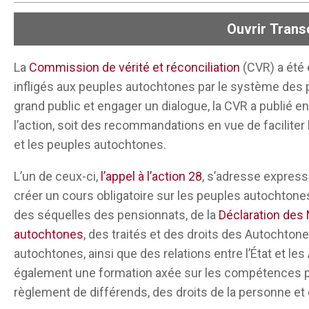
Ouvrir
Transc
La
Commission de vérité et réconciliation
(CVR) a été 
En 2015, la Commission de vérité et réconciliation
infligés aux peuples autochtones par le système des p
appels à l’action, dont l’un s’adressait spécifiqueme
grand public et engager un dialogue, la CVR a publié e
qui stipulait que les écoles de droit devraient pr
l’action, soit des recommandations en vue de faciliter 
avec les connaissances de fond sur les pensionnat
et les peuples autochtones.
autochtones, le droit autochtone canadien, les dro
L’un de ceux-ci,
l’appel à l’action 28
, s’adresse expre
Déclaration des Nations unies sur les droits des 
créer un cours obligatoire sur les peuples autochtones et
que nous devions aider nos étudiants à acquérir
des séquelles des pensionnats, de la
Déclaration des 
antiraciste, antidiscrimination et autres compétenc
autochtones
, des traités et des droits des Autochton
principes juridiques autochtones, mais aussi ave
autochtones, ainsi que des relations entre l’État et le
cadre de leur pratique juridique à l’avenir.
également une formation axée sur les compétences pour
Pendant de nombreuses décennies, des personnes 
règlement de différends, des droits de la personne et d
des sujets, qu’elles voulaient faire changer les cho