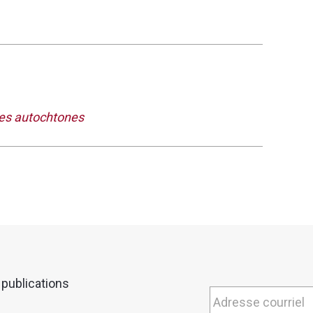
s sur la mise en œuvre de la Commission
 travailleront en tant qu’avocats et
 réconciliation à venir. En tant que futurs
de s’attaquer à l’héritage des préjudices et
les autochtones
rt final est la fréquence à laquelle le mot
s la mise en œuvre de la justice est l’une
pus universitaire, nous avons choisi
e. Ainsi, non seulement la répétition du
ur nous, comme il se doit, mais l’idée
e qu’il faut faire ensuite ou qui ont besoin
ui les aideront à mieux comprendre
 publications
autochtones. Nous avons décidé de nous