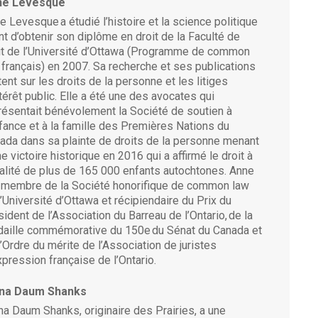
ne Levesque
e Levesque a étudié l’histoire et la science politique
nt d’obtenir son diplôme en droit de la Faculté de
it de l’Université d’Ottawa (Programme de common
 français) en 2007. Sa recherche et ses publications
tent sur les droits de la personne et les litiges
ntérêt public. Elle a été une des avocates qui
résentait bénévolement la Société de soutien à
nfance et à la famille des Premières Nations du
ada dans sa plainte de droits de la personne menant
ne victoire historique en 2016 qui a affirmé le droit à
galité de plus de 165 000 enfants autochtones. Anne
 membre de la Société honorifique de common law
l’Université d’Ottawa et récipiendaire du Prix du
sident de l’Association du Barreau de l’Ontario, de la
aille commémorative du 150e du Sénat du Canada et
l’Ordre du mérite de l’Association de juristes
xpression française de l’Ontario.
gna Daum Shanks
na Daum Shanks, originaire des Prairies, a une