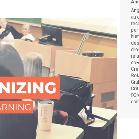
An
e plan est un projet ambitieux de
Ang
té, qui comprend des éléments
au 
rec
munautaire ; il comprend l’enseignement
per
end le soutien de notre faculté et de notre
hum
culier.
des
dro
 entre la Couronne et les autochtones au
rel
co-
peuples autochtones tout au long de
Cre
 terres, le sentiment d’appartenance,
Rel
s des autochtones, par exemple, les droits de
Gru
Cri
auxquels les autochtones ont dû faire face
l’O
 du système juridique.
com
. Elle s’appuie sur les Sept enseignements
tions Anishinaabe, qui servent de cadre
l à ces enseignements pour faire preuve