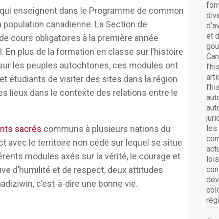
for
, qui enseignent
dans
le
Programme de
common
ie de la résolution des problèmes, et de
div
 la population canadienne. La Section de
es sujets qui ont été oubliés pendant si
d’a
et 
 cours obligatoires à la première année
t résoudre les problèmes un peu
gou
3.
En
plus de la formation en classe sur l’histoire
Can
sur les peuples autochtones
,
c
es modules ont
l’hi
t enseignements sacrés et abordé, par
art
t étudiants de visiter des sites dans la région
l’h
 la vérité, du courage et de l’amour, pour
 lieux dans le contexte des relations entre le
aut
conciliation, de l’histoire des litiges et du
auto
utochtones et des ordres juridiques à nos
jur
nts sacrés
communs à plusieurs nations du
les
com
ct avec le territoire non cédé sur lequel se situe
act
ous commençons est de réfléchir à la
érents modules axés sur la vérité, le courage et
lois
ment et historiquement travaillé dans le
euve d’humilité et de respect, deux attitudes
con
tochtones, l’influence des peuples
dév
diziwin, c’est-à-dire une bonne vie.
col
secondaires de cela.
rég
petite partie d’un document et d’un plan