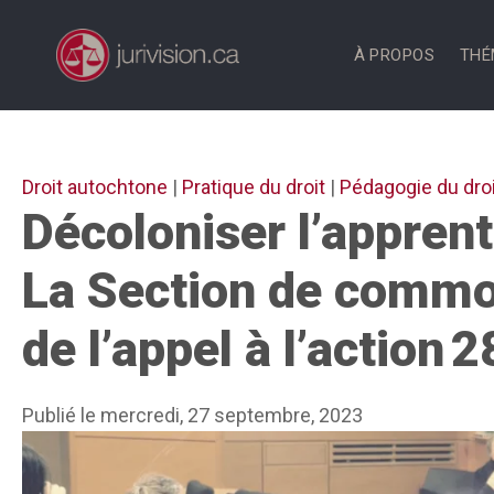
Aller
au
À PROPOS
THÉ
contenu
Droit autochtone
|
Pratique du droit
|
Pédagogie du droi
Décoloniser l’apprent
La Section de common
de l’appel à l’action 2
Publié le mercredi, 27 septembre, 2023