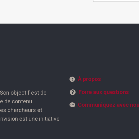
s à travailler avec des Autochtones dans le
 la dimension de l’interaction
t tenir compte du rôle du droit dans la
ation, et le fait de commencer cet
vre est très important pour notre Faculté
ciliation à long terme.
À propos
Foire aux questions
 Son objectif est de
ise de contenu
Communiquez avec no
 des chercheurs et
ivision est une initiative