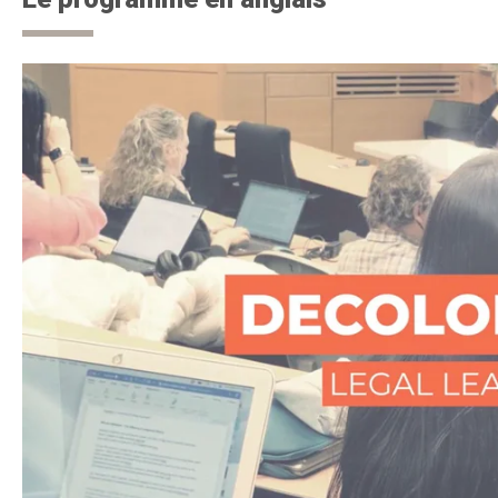
beaucoup plus vastes appelés le Pathways Plan. C
décolonisation et de réconciliation ici à la Facul
d’enseignement, mais aussi de construction com
et l’apprentissage pour les professeurs ; il compr
personnel autochtone et de nos étudiants en parti
Les étudiants apprennent l’histoire des relations
Canada et l’impact du système juridique sur les 
l’histoire ; l’impact sur l’identité, l’utilisation des
l’exercice des droits liés aux traités et des droit
chasse et de pêche, ainsi que certains des défis 
pour revendiquer leurs propres droits par le biais
L’étoile à sept branches est le cadre de ce cours
sacrés Anishinaabe, communs à de nombreuses na
d’apprentissage et d’enseignement. Ils font appe