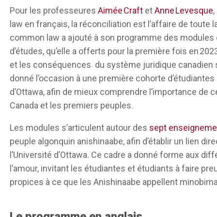
Pour les
professeures
Aimée Craft
et
Anne Levesque
mêmes. Nous devons penser que nous faisons part
law
en français,
la réconciliation est l’affaire de toute
faire partie de la résolution des problèmes pour c
common
law
a ajouté à son programme des modules de
longtemps signifie que nous allons probablemen
d’études, qu’elle a offerts pour la première fois en 202
différemment.
et les
conséquences
du
système
juridique canadien
Nous avons donc fondé notre modèle sur les Sep
donné l’occasion à
une
première cohorte d’étudiantes e
exemple, en première année, les enseignements de
d’Ottawa
, afin de mieux
comprendre l’importance de ces
enseigner au sujet de la Commission de vérité et ré
Canada et les
premiers
peuples
.
droit autochtone canadien, ainsi que des droits a
Les modules s’articulent autour des
sept enseigneme
étudiants de première année.
peuple algonquin anishinaabe, afin d’établir un lien dire
Je pense que l’une des choses avec lesquelles n
l’Université d’Ottawa. Ce cadre a donné forme aux diff
manière dont l’éducation juridique a fondamentale
l’amour, invitant les étudiantes et étudiants à faire pr
passé pour exclure la voix indigène, les droits au
propices à ce que les Anishinaabe appellent minobimaa
autochtones sur le droit en général et les effets 
Les modules que nous enseignons ne sont qu’une 
Le programme en anglais