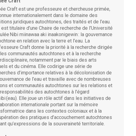
ée Craft
ée Craft est une professeure et chercheuse primée,
onnue internationalement dans le domaine des
ditions juridiques autochtones, des traités et de l’eau.
e est titulaire d’une Chaire de recherche de l’Université
tulée
Nibi
miinawaa
aki
inaakonigewin
: la gouvernance
ochtone en relation avec la terre et l’eau.
La
fesseure Craft donne la priorité à la recherche dirigée
 les communautés autochtones et à la recherche
erdisciplinaire, notamment par le biais des arts
uels et du cinéma. Elle codirige une série de
herches d’importance relatives à la décolonisation de
gouvernance de l’eau et travaille avec de nombreuses
ions et communautés autochtones sur les relations et
 responsabilités des autochtones à l’égard
ibi
(eau). Elle joue un rôle actif dans les initiatives de
laboration internationale portant sur la mémoire
nsformatrice dans les contextes coloniaux et à la
upération des pratiques d’accouchement autochtones
tant qu’expressions de la souveraineté territoriale.