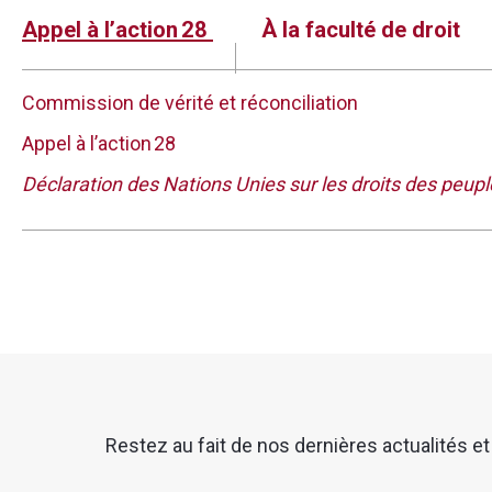
savent comment poser des questions importante
Appel à l’action 28
À la faculté de droit
de vérité et réconciliation dans les endroits où ils
défenseurs des droits de la personne.
Commission de vérité et réconciliation
En tant que juristes, ils ont un rôle à jouer dans la
Appel à l’action 28
praticiens du droit, ils ont donc la responsabilité 
de planifier un avenir de réconciliation.
Déclaration des Nations Unies sur les droits des peup
L’une des choses que nous apprenons dans le rappo
« justice » est mentionné. Le rôle des avocats dan
des façons dont, en tant qu’enseignants d’un cam
d’intervenir et d’aider d’autres personnes à le fair
concept de justice revêt une grande importance po
d’aider d’autres personnes qui ont un peu peur de c
de savoir comment être exposées à des sujets q
Restez au fait de nos dernières actualités et
l’histoire canadienne et l’histoire des peuples 
lancer dans cette aventure.