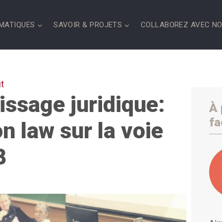
MATIQUES
SAVOIR & PROJETS
COLLABOREZ AVEC N
t
issage juridique:
À 
fa
 law sur la voie
8