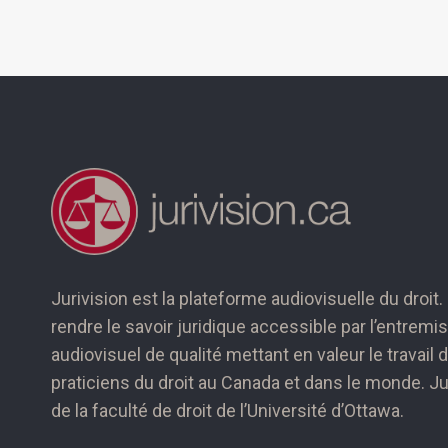
Les étudiants de la Faculté de droit seront amené
cadre de leur pratique juridique et, quelle que soit
professionnelle qu’ils auront à l’avenir, ils devron
colonisation et du rôle du droit dans la décolonis
apprentissage en première année et de le poursui
et fait partie de notre engagement envers la récon
Jurivision est la plateforme audiovisuelle du droit.
rendre le savoir juridique accessible par l’entrem
audiovisuel de qualité mettant en valeur le travail
praticiens du droit au Canada et dans le monde. Jur
de la faculté de droit de l’Université d’Ottawa.