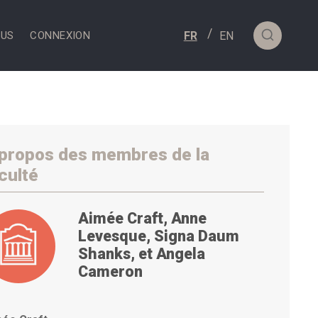
OUS
CONNEXION
propos des membres de la
culté
Aimée Craft, Anne
Levesque, Signa Daum
Shanks, et Angela
Cameron