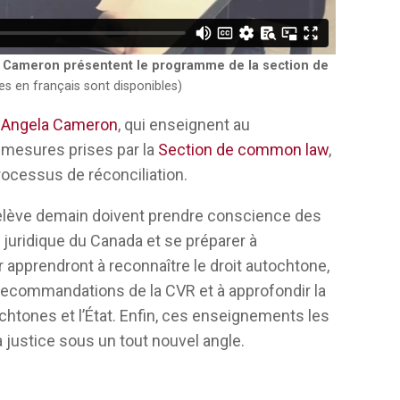
s choses qui créent une bonne vie, ou ce
diziwin.
et nous leur demanderons de réfléchir à
a Cameron présentent le programme de la section de
es en français sont disponibles)
 réfléchir à la façon dont ils sont
 juridique, à la façon dont ils sont intégrés
t
Angela Cameron
, qui enseignent au
ique, dans la common law par exemple, puis
 mesures prises par
la
Section de common law
,
ces enseignements de façon holistique tout
rocessus de réconciliation.
ue à la faculté, puis de poursuivre cette
 relève demain doivent prendre conscience des
juridique du Canada et se préparer à
 le sentiment d’avoir les outils de base et
r apprendront à reconnaître le droit autochtone,
 d’apprentissage tout au long de la vie.
 recommandations de la CVR et à approfondir la
 de la Commission de vérité et
ochtones et l’État. Enfin, ces enseignements les
s et la Couronne, du droit autochtone,
a justice sous un tout nouvel angle.
 apprentissage. J’espère donc qu’entre les
omment trouver le droit autochtone, qu’ils