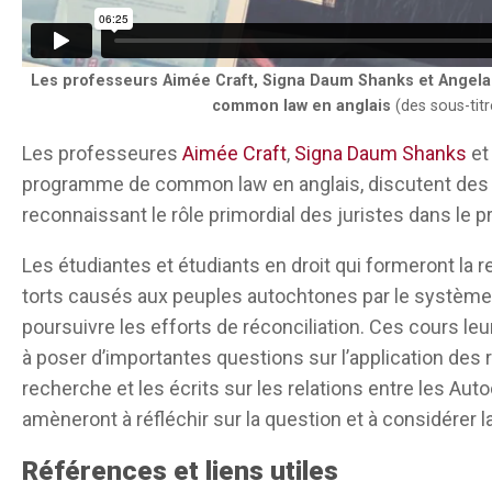
d’amour, d’humilité et de respect, et de toutes le
que l’on appelle en Anishinaabemowin Minobimaa
C’est donc le cadre que les étudiants utiliseront 
Les professeurs Aimée Craft, Signa Daum Shanks et Angel
common law en anglais
(des sous-titr
chacun de ces enseignements, de les apprendre, de
absents de certaines parties de leur apprentissage
Les professeures
Aimée Craft
,
Signa Daum Shanks
e
dans d’autres parties de leur apprentissage jurid
programme de common law en anglais,
discutent des
de réfléchir à la façon dont ils peuvent agir sur 
reconnaissant le rôle primordial des juristes dans le p
au long de leur expérience d’apprentissage juridiq
Les étudiantes et étudiants en droit qui formeront la
action dans leur pratique juridique à l’avenir.
torts causés aux peuples autochtones par le système 
J’espère vraiment que les étudiants repartent avec
poursuivre les efforts de réconciliation. Ces cours leu
la curiosité nécessaires pour entamer un parcours
à poser d’importantes questions sur l’application des
Certains sont arrivés avec une grande expérience
recherche et les écrits sur les relations entre les Aut
réconciliation, des relations entre les autochtone
amèneront à réfléchir sur la question et à considérer l
tandis que d’autres n’en sont qu’au début de leur
Références et liens utiles
trois cours, ils pourront constater qu’ils savent c