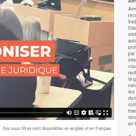
Aim
Aim
rec
tra
Ell
inti
aut
pro
par
int
vis
rec
la 
nat
les
du
n
col
tra
réc
en 
Des sous-titres sont disponibles en anglais et en français.