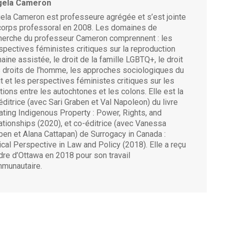
gela Cameron
ela Cameron est professeure agrégée et s’est jointe
corps professoral en 2008. Les domaines de
herche du professeur Cameron comprennent : les
spectives féministes critiques sur la reproduction
aine assistée, le droit de la famille LGBTQ+, le droit
 droits de l’homme, les approches sociologiques du
it et les perspectives féministes critiques sur les
ations entre les autochtones et les colons.
Elle est la
éditrice
(avec Sari Graben et Val
Napoleon
) du livre
ating
Indigenous
Property
: Power,
Rights
, and
ationships
(2020), et
co-éditrice
(avec Vanessa
ben
et
Alana
Cattapan
) de
Surrogacy
in Canada :
tical Perspective in Law and Policy
(2018).
Elle a reçu
rdre d’Ottawa en 2018 pour son travail
munautaire.