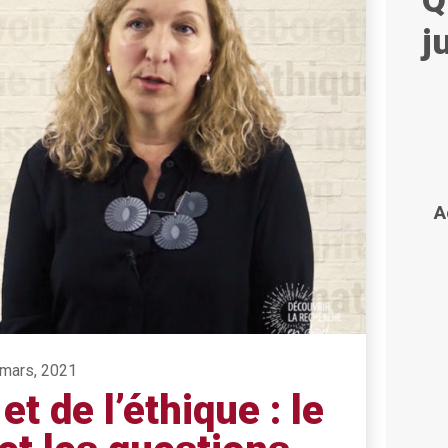
Q
j
A
9 mars, 2021
t de l’éthique : le