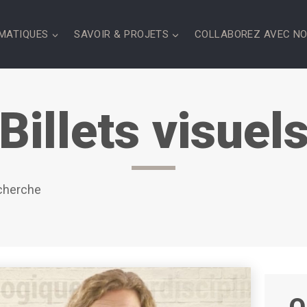
MATIQUES
SAVOIR & PROJETS
COLLABOREZ AVEC N
Billets visuel
echerche