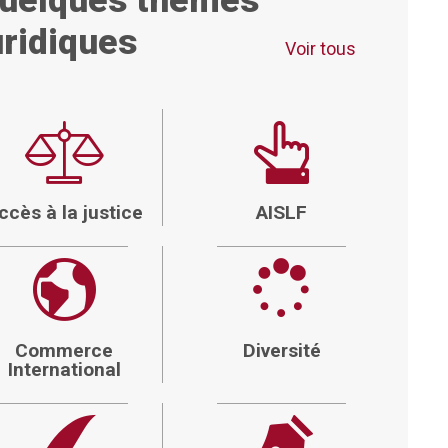
uelques thèmes
uridiques
Voir tous
ccès à la justice
AISLF
Commerce
Diversité
International